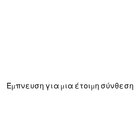
50%*
White Owl, Poster
Από 6,50 €
13 €
Έμπνευση για μια έτοιμη σύνθεση