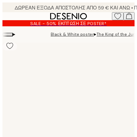
Skip
to
main
SALE - 50% ΈΚΠΤΩΣΗ ΣΕ POSTER*
content.
▸
▸
Black & White poster
The King of the Jun
Product
images