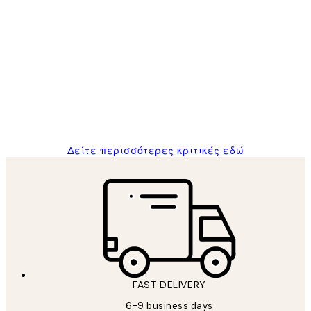
Επαληθευμένος αγοραστής
Κριτικές
Πελατών
The quality of the posters was excellent
and the package was delivered on time.
1 Απρ
ΠΑΝΑΓΙΩΤΗΣ Κ
Δείτε περισσότερες κριτικές εδώ
FAST DELIVERY
6-9 business days