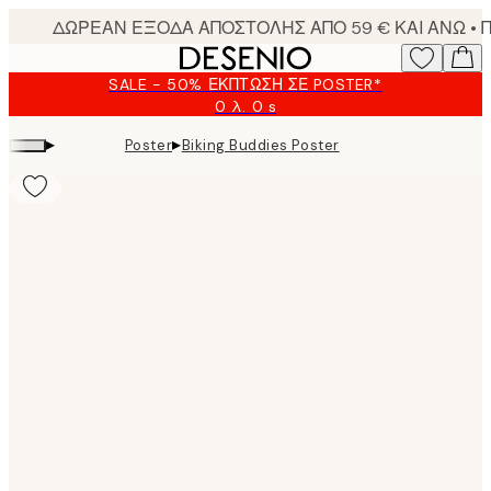
Skip
to
main
SALE - 50% ΈΚΠΤΩΣΗ ΣΕ POSTER*
content.
0 λ.
0 s
Ισχύει
μέχρι:
▸
▸
Poster
Biking Buddies Poster
2026-
08-
09
Product