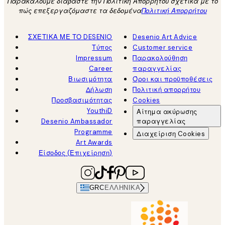
Παρακαλούμε διαβάστε την Πολιτική Απορρήτου σχετικά με το
πώς επεξεργαζόμαστε τα δεδομένα
Πολιτική Απορρήτου
ΣΧΕΤΙΚΑ ΜΕ ΤΟ DESENIO
Desenio Art Advice
Τύπος
Customer service
Impressum
Παρακολούθηση
Career
παραγγελίας
Βιωσιμότητα
Όροι και προϋποθέσεις
Δήλωση
Πολιτική απορρήτου
Προσβασιμότητας
Cookies
YouthiD
Αίτημα ακύρωσης
Desenio Ambassador
παραγγελίας
Programme
Διαχείριση Cookies
Art Awards
Είσοδος (Επιχείρηση)
GRC
ΕΛΛΗΝΙΚΆ