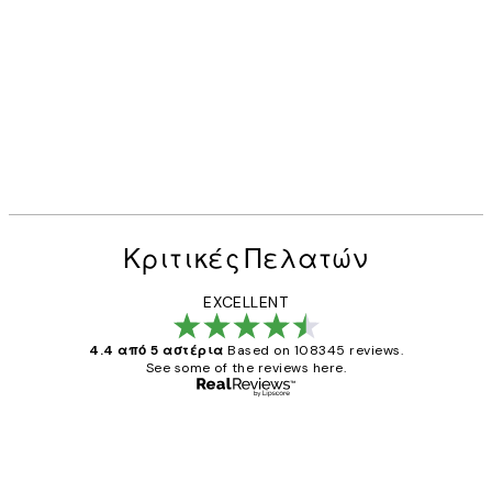
Κριτικές Πελατών
EXCELLENT
4.4 από 5 αστέρια
Based on 108345 reviews.
See some of the reviews here.
Επαληθευμένος αγοραστής
Κριτικές
Πελατών
The quality of the posters was excellent