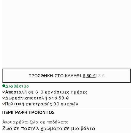
21x30 cm
9,
30x40 cm
19,
16,2
50x70 cm
32,
Frame
options
ΠΡΟΣΘΉΚΗ ΣΤΟ ΚΑΛΆΘΙ
-
6,50 €
13 €
Διαθέσιμο
Αποστολή σε 6-9 εργάσιμες ημέρες
Δωρεάν αποστολή από 59 €
Πολιτική επιστροφής 90 ημερών
ΠΕΡΙΓΡΑΦΉ ΠΡΟΪΌΝΤΟΣ
Ακουαρέλα ζώα σε ποδήλατο
Ζώα σε παστέλ χρώματα σε μια βόλτα