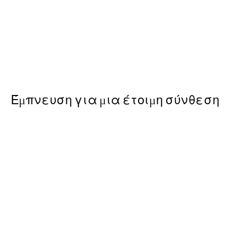
50%*
ster
Cheeky Sloth Poster
Από 6,50 €
13 €
Έμπνευση για μια έτοιμη σύνθεση