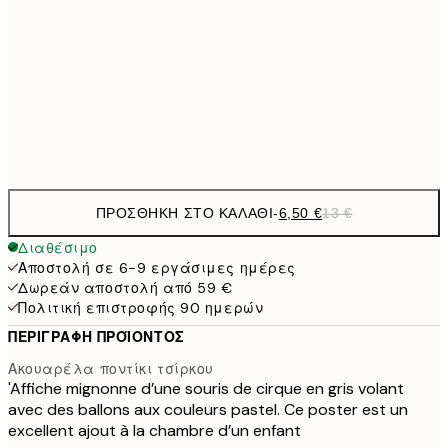
9,
30x40 cm
19,
16,2
50x70 cm
32,
Frame
options
ΠΡΟΣΘΉΚΗ ΣΤΟ ΚΑΛΆΘΙ
-
6,50 €
13 €
Διαθέσιμο
Αποστολή σε 6-9 εργάσιμες ημέρες
Δωρεάν αποστολή από 59 €
Πολιτική επιστροφής 90 ημερών
ΠΕΡΙΓΡΑΦΉ ΠΡΟΪΌΝΤΟΣ
Ακουαρέλα ποντίκι τσίρκου
'Affiche mignonne d’une souris de cirque en gris volant
avec des ballons aux couleurs pastel. Ce poster est un
excellent ajout à la chambre d’un enfant