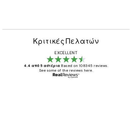
Κριτικές Πελατών
EXCELLENT
4.4 από 5 αστέρια
Based on 108345 reviews.
See some of the reviews here.
Επαληθευμένος αγοραστής
Κριτικές
Πελατών
The quality of the posters was excellent
and the package was delivered on time.
1 Απρ
ΠΑΝΑΓΙΩΤΗΣ Κ