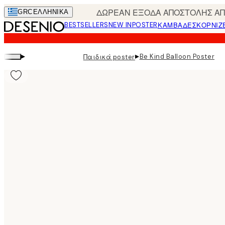
Skip
ΔΩΡΕΑΝ ΕΞΟΔΑ ΑΠΟΣΤΟΛΗΣ ΑΠΟ
GRC
ΕΛΛΗΝΙΚΆ
to
BESTSELLERS
NEW IN
POSTER
ΚΑΜΒΆΔΕΣ
ΚΟΡΝΊΖ
main
content.
▸
▸
Be Kind Balloon Poster
Παιδικά poster