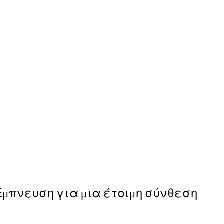
50%*
Dreaming Whale Poster
Από 7,50 €
15 €
Έμπνευση για μια έτοιμη σύνθεση