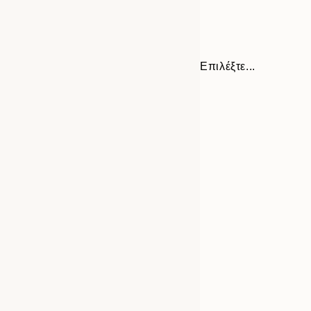
Επιλέξτε...
Frame
21x30 cm
options