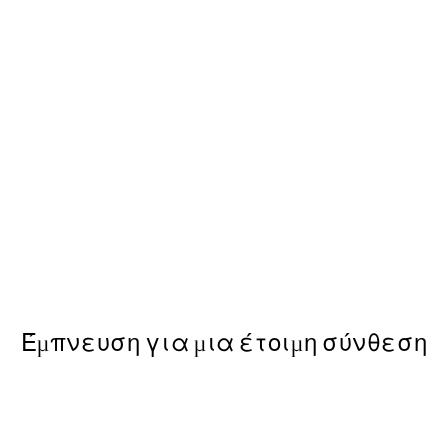
50%*
Champagne Tower Poster
Από 6,50 €
13 €
Έμπνευση για μια έτοιμη σύνθεση