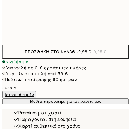
13,7
40x50 cm
27,
Frame
options
ΠΡΟΣΘΉΚΗ ΣΤΟ ΚΑΛΆΘΙ
-
9,98 €
19,95 €
Διαθέσιμο
Αποστολή σε 6-9 εργάσιμες ημέρες
Δωρεάν αποστολή από 59 €
Πολιτική επιστροφής 90 ημερών
3638-5
Ιστορικό τιμών
Μάθετε περισσότερα για τα προϊόντα μας
Premium ματ χαρτί
Παράγονται στη Σουηδία
Χαρτί ανθεκτικό στο χρόνο