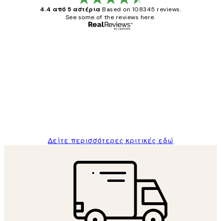
4.4 από 5 αστέρια
Based on 108345 reviews.
See some of the reviews here.
Επαληθευμένος αγοραστής
Κριτικές
Πελατών
The quality of the posters was excellent
and the package was delivered on time.
1 Απρ
ΠΑΝΑΓΙΩΤΗΣ Κ
Δείτε περισσότερες κριτικές εδώ