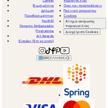
Career
παραγγελίας
Βιωσιμότητα
Όροι και προϋποθέσεις
Δήλωση
Πολιτική απορρήτου
Προσβασιμότητας
Cookies
YouthiD
Αίτημα ακύρωσης
Desenio Ambassador
παραγγελίας
Programme
Διαχείριση Cookies
Art Awards
Είσοδος (Επιχείρηση)
GRC
ΕΛΛΗΝΙΚΆ