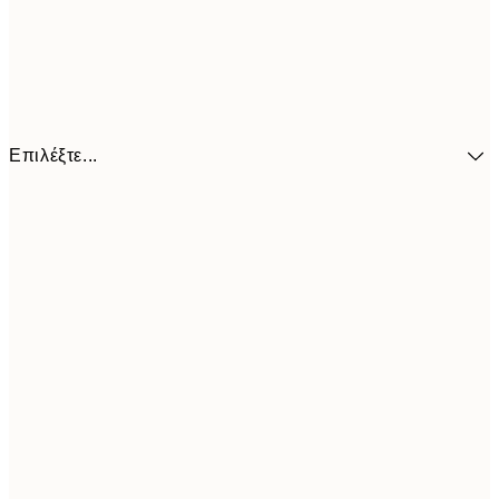
Επιλέξτε...
41,3