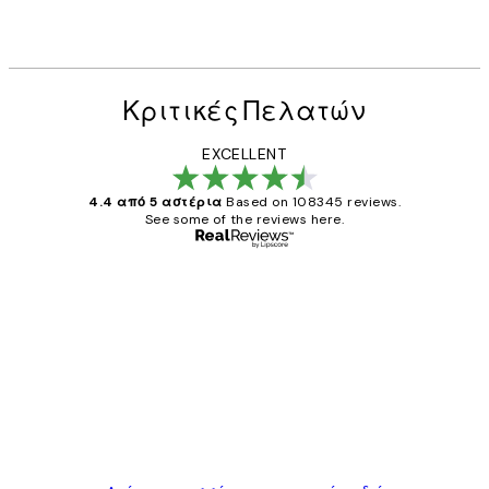
Κριτικές Πελατών
EXCELLENT
4.4 από 5 αστέρια
Based on 108345 reviews.
See some of the reviews here.
Επαληθευμένος αγοραστής
Κριτικές
Πελατών
The quality of the posters was excellent
and the package was delivered on time.
1 Απρ
ΠΑΝΑΓΙΩΤΗΣ Κ