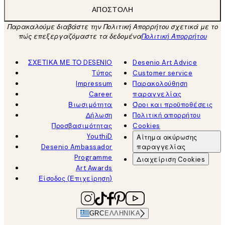
ΑΠΟΣΤΟΛΉ
Παρακαλούμε διαβάστε την Πολιτική Απορρήτου σχετικά με το
πώς επεξεργαζόμαστε τα δεδομένα
Πολιτική Απορρήτου
ΣΧΕΤΙΚΑ ΜΕ ΤΟ DESENIO
Desenio Art Advice
Τύπος
Customer service
Impressum
Παρακολούθηση
Career
παραγγελίας
Βιωσιμότητα
Όροι και προϋποθέσεις
Δήλωση
Πολιτική απορρήτου
Προσβασιμότητας
Cookies
YouthiD
Αίτημα ακύρωσης
Desenio Ambassador
παραγγελίας
Programme
Διαχείριση Cookies
Art Awards
Είσοδος (Επιχείρηση)
GRC
ΕΛΛΗΝΙΚΆ