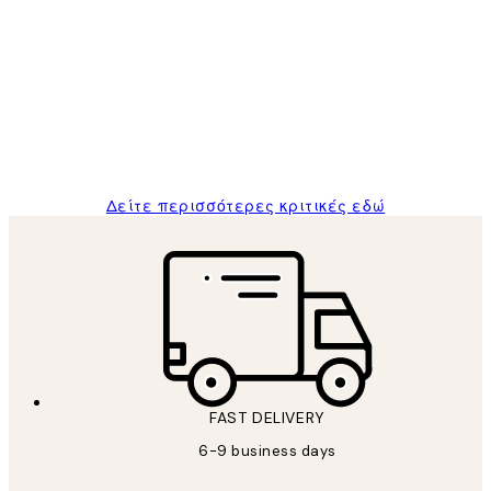
Κριτικές
Πελατών
The quality of the posters was excellent
and the package was delivered on time.
1 Απρ
ΠΑΝΑΓΙΩΤΗΣ Κ
Δείτε περισσότερες κριτικές εδώ
FAST DELIVERY
6-9 business days