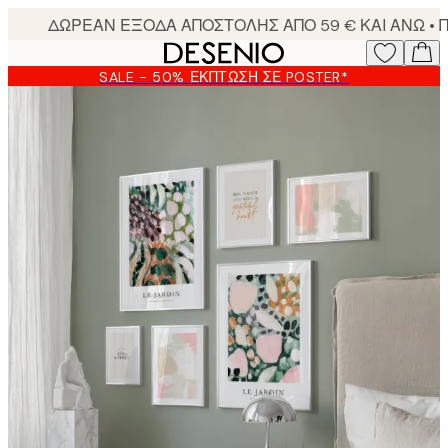
Skip
to
main
SALE - 50% ΈΚΠΤΩΣΗ ΣΕ POSTER*
content.