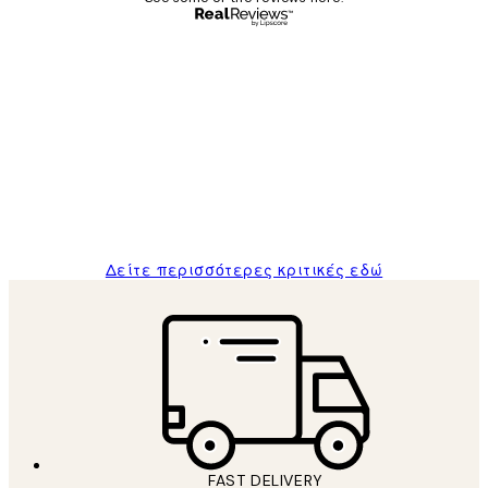
Επαληθευμένος αγοραστής
Κριτικές
Πελατών
The quality of the posters was excellent
and the package was delivered on time.
1 Απρ
ΠΑΝΑΓΙΩΤΗΣ Κ
Δείτε περισσότερες κριτικές εδώ
FAST DELIVERY