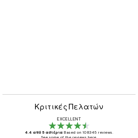
Κριτικές Πελατών
EXCELLENT
4.4 από 5 αστέρια
Based on 108345 reviews.
See some of the reviews here.