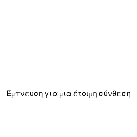
50%*
Kamisaka Sekka - A Thousand
ε Poster
Από 9,98 €
19,95 €
Έμπνευση για μια έτοιμη σύνθεση