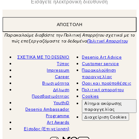
ΑΠΟΣΤΟΛΉ
Παρακαλούμε διαβάστε την Πολιτική Απορρήτου σχετικά με το
πώς επεξεργαζόμαστε τα δεδομένα
Πολιτική Απορρήτου
ΣΧΕΤΙΚΑ ΜΕ ΤΟ DESENIO
Desenio Art Advice
Τύπος
Customer service
Impressum
Παρακολούθηση
Career
παραγγελίας
Βιωσιμότητα
Όροι και προϋποθέσεις
Δήλωση
Πολιτική απορρήτου
Προσβασιμότητας
Cookies
YouthiD
Αίτημα ακύρωσης
Desenio Ambassador
παραγγελίας
Programme
Διαχείριση Cookies
Art Awards
Είσοδος (Επιχείρηση)