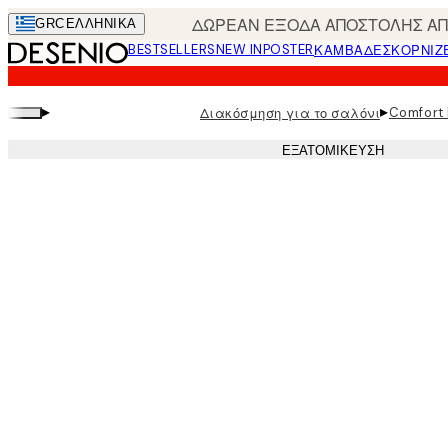
Skip
ΔΩΡΕΑΝ ΕΞΟΔΑ ΑΠΟΣΤΟΛΗΣ ΑΠΟ
GRC
ΕΛΛΗΝΙΚΆ
to
BESTSELLERS
NEW IN
POSTER
ΚΑΜΒΆΔΕΣ
ΚΟΡΝΊΖ
main
content.
▸
▸
Comfort 
Διακόσμηση για το σαλόνι
ΕΞΑΤΟΜΊΚΕΥΣΗ