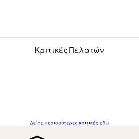
Κριτικές Πελατών
posters was excellent and the package was delivered on time.
Δείτε περισσότερες κριτικές εδώ