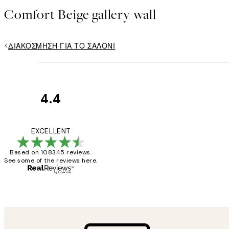
Comfort Beige gallery wall
ΔΙΑΚΌΣΜΗΣΗ ΓΙΑ ΤΟ ΣΑΛΌΝΙ
4.4
Κριτικές
Πελατών
The quality of the 
EXCELLENT
Based on 108345 reviews.
See some of the reviews here.
1 Απρ
ΠΑΝΑΓΙΩΤΗΣ Κ