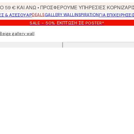
 59 € ΚΑΙ ΑΝΩ • ΠΡΟΣΦΕΡΟΥΜΕ ΥΠΗΡΕΣΙΕΣ ΚΟΡΝΙΖΑΡΙ
DEALS
GALLERY WALL
INSPIRATION
ΕΣ & ΑΞΕΣΟΥΆΡ
ΓΙΑ ΕΠΙΧΕΙΡΗΣΕΙ
SALE - 50% ΈΚΠΤΩΣΗ ΣΕ POSTER*
Beige gallery wall