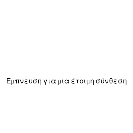
-40%
 με Poster
Earth Toned Πακέτο με Pos
Από 23,94 €
39,90 €
Έμπνευση για μια έτοιμη σύνθεση