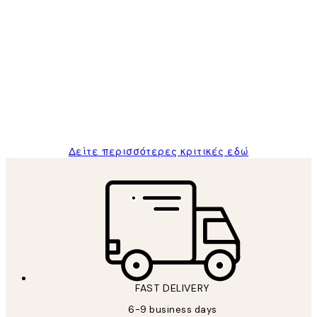
Επαληθευμένος αγοραστής
Κριτικές
Πελατών
The quality of the posters was excellent
and the package was delivered on time.
1 Απρ
ΠΑΝΑΓΙΩΤΗΣ Κ
Δείτε περισσότερες κριτικές εδώ
FAST DELIVERY
6-9 business days