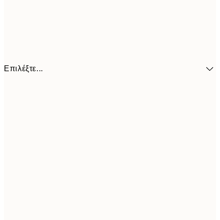
Επιλέξτε...
41,3