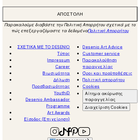
ΑΠΟΣΤΟΛΉ
Παρακαλούμε διαβάστε την Πολιτική Απορρήτου σχετικά με το
πώς επεξεργαζόμαστε τα δεδομένα
Πολιτική Απορρήτου
ΣΧΕΤΙΚΑ ΜΕ ΤΟ DESENIO
Desenio Art Advice
Τύπος
Customer service
Impressum
Παρακολούθηση
Career
παραγγελίας
Βιωσιμότητα
Όροι και προϋποθέσεις
Δήλωση
Πολιτική απορρήτου
Προσβασιμότητας
Cookies
YouthiD
Αίτημα ακύρωσης
Desenio Ambassador
παραγγελίας
Programme
Διαχείριση Cookies
Art Awards
Είσοδος (Επιχείρηση)