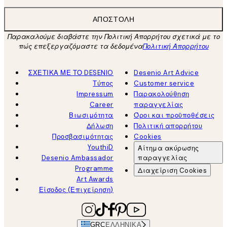
ΑΠΟΣΤΟΛΉ
Παρακαλούμε διαβάστε την Πολιτική Απορρήτου σχετικά με το
πώς επεξεργαζόμαστε τα δεδομένα
Πολιτική Απορρήτου
ΣΧΕΤΙΚΑ ΜΕ ΤΟ DESENIO
Desenio Art Advice
Τύπος
Customer service
Impressum
Παρακολούθηση
Career
παραγγελίας
Βιωσιμότητα
Όροι και προϋποθέσεις
Δήλωση
Πολιτική απορρήτου
Προσβασιμότητας
Cookies
YouthiD
Αίτημα ακύρωσης
Desenio Ambassador
παραγγελίας
Programme
Διαχείριση Cookies
Art Awards
Είσοδος (Επιχείρηση)
GRC
ΕΛΛΗΝΙΚΆ