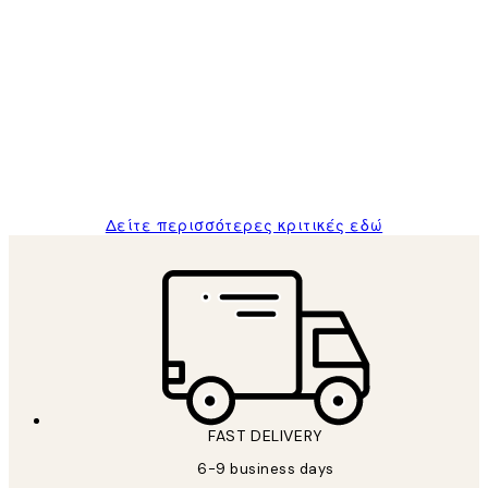
Επαληθευμένος αγοραστής
Κριτικές
Πελατών
The quality of the posters was excellent
and the package was delivered on time.
1 Απρ
ΠΑΝΑΓΙΩΤΗΣ Κ
Δείτε περισσότερες κριτικές εδώ
FAST DELIVERY
6-9 business days