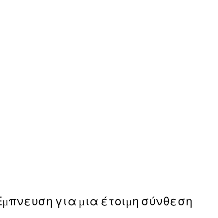
NEW IN
Flightmode Poster
Από 15 €
Έμπνευση για μια έτοιμη σύνθεση