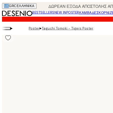
Skip
ΔΩΡΕΑΝ ΕΞΟΔΑ ΑΠΟΣΤΟΛΗΣ ΑΠΟ
GRC
ΕΛΛΗΝΙΚΆ
to
BESTSELLERS
NEW IN
POSTER
ΚΑΜΒΆΔΕΣ
ΚΟΡΝΊΖ
main
content.
▸
▸
Poster
Taguchi Tomoki - Tigers Poster