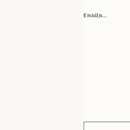
Επιλέξτε...
Frame
50x50 cm
options