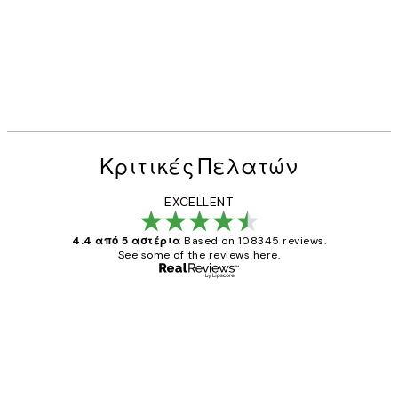
Κριτικές Πελατών
EXCELLENT
4.4 από 5 αστέρια
Based on 108345 reviews.
See some of the reviews here.
Επαληθευμένος αγοραστής
Κριτικές
Πελατών
The quality of the posters was excellent
and the package was delivered on time.