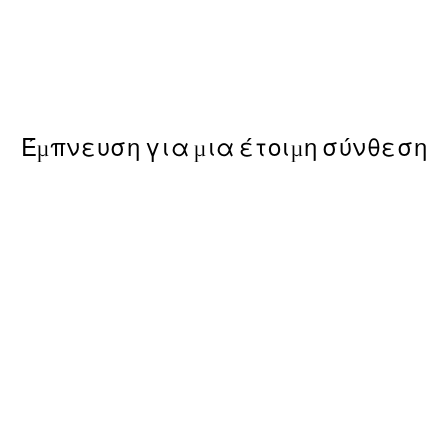
50%*
Kamisaka Sekka - A Thousand
ε Poster
Από 9,98 €
19,95 €
Έμπνευση για μια έτοιμη σύνθεση