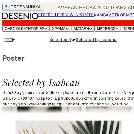
Skip
ΔΩΡΕΑΝ ΕΞΟΔΑ ΑΠΟΣΤΟΛΗΣ ΑΠΟ
GRC
ΕΛΛΗΝΙΚΆ
to
BESTSELLERS
NEW IN
POSTER
ΚΑΜΒΆΔΕΣ
ΚΟΡΝΊΖ
main
content.
ΌΛΕΣ ΟΙ ΚΑΤΗΓΟΡΊΕΣ
ΧΡΩΜΑ
ΔΙΑΤΑΞΗ
ΜΕΓΕΘΟΣ
ΤΑΞΙ
▸
▸
Selected By
Selected by Isabeau
Poster
Selected by Isabeau
Η συλλογή που επιμελήθηκε η Isabeau έφθασε τώρα! Η επιλεγ
με μια αίσθηση ηρεμίας. Εμπνευσμένη από τη ζωή της κοντά στ
συλλογή και ακολουθήστε την Isabeau στο @isabeau_youtube
Διαβάστε περισσότερα