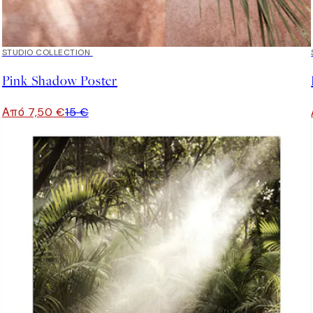
50%*
STUDIO COLLECTION
Pink Shadow Poster
Από 7,50 €
15 €