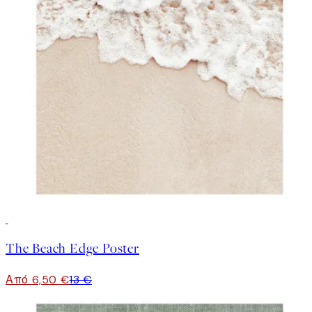
50%*
The Beach Edge Poster
Από 6,50 €
13 €