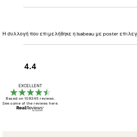
Η συλλογή που επιμελήθηκε η Isabeau με poster επιλε
4.4
Κριτικές
Πελατών
The quality of the 
EXCELLENT
Based on 108345 reviews.
See some of the reviews here.
1 Απρ
ΠΑΝΑΓΙΩΤΗΣ Κ