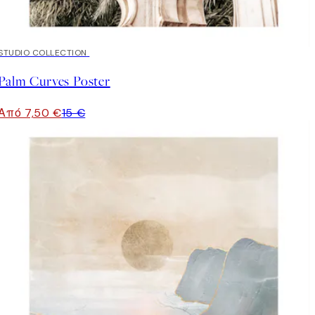
50%*
STUDIO COLLECTION
Palm Curves Poster
Από 7,50 €
15 €