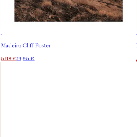
-70%
Outlet
Madeira Cliff Poster
5,98 €
19,95 €