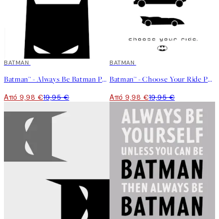
50%*
BATMAN
50%*
BATMAN
Batman™ - Always Be Batman Poster
Batman™ - Choose Your Ride Poster
Από 9,98 €
19,95 €
Από 9,98 €
19,95 €