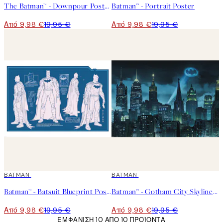
The Batman™ - Downpour Poster
Batman™ - Portrait Poster
Από 9,98 €
19,95 €
Από 9,98 €
19,95 €
50%*
BATMAN
50%*
BATMAN
Batman™ - Batsuit Blueprint Poster
Batman™ - Gotham City Skyline Poster
Από 9,98 €
19,95 €
Από 9,98 €
19,95 €
ΕΜΦΆΝΙΣΗ 10 ΑΠΌ 10 ΠΡΟΪΌΝΤΑ