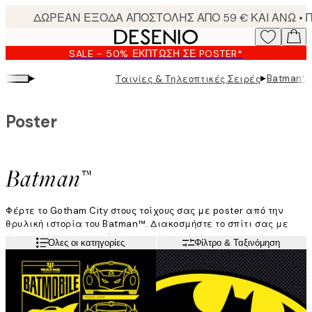
Skip
to
main
SALE - 50% ΈΚΠΤΩΣΗ ΣΕ POSTER*
content.
▸
▸
Batman™
Ταινίες & Τηλεοπτικές Σειρές
Poster
Batman™
Φέρτε το Gotham City στους τοίχους σας με poster από την
θρυλική ιστορία του Batman™. Διακοσμήστε το σπίτι σας με
έναν από τους πιο εμβληματικούς υπερήρωες του κόσμου,
Διαβάστε περισσότερα
Όλες οι κατηγορίες
Φίλτρο & Ταξινόμηση
βρείτε το αγαπημένο σας look μέσα από τη συλλογή μας από
εικόνες και φωτογραφίες από τις διάσημες ταινίες.