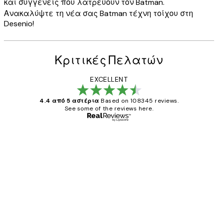
και συγγενείς που λατρεύουν τον Batman.
Ανακαλύψτε τη νέα σας Batman τέχνη τοίχου στη
Desenio!
Κριτικές Πελατών
EXCELLENT
4.4 από 5 αστέρια
Based on 108345 reviews.
See some of the reviews here.
Επαληθευμένος αγοραστής
Κριτικές
Πελατών
The quality of the posters was excellent
and the package was delivered on time.
1 Απρ
ΠΑΝΑΓΙΩΤΗΣ Κ