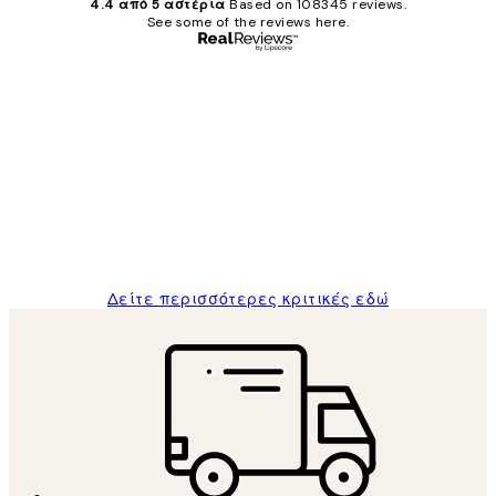
4.4 από 5 αστέρια
Based on 108345 reviews.
See some of the reviews here.
Επαληθευμένος αγοραστής
Κριτικές
Πελατών
The quality of the posters was excellent
and the package was delivered on time.
1 Απρ
ΠΑΝΑΓΙΩΤΗΣ Κ
Δείτε περισσότερες κριτικές εδώ