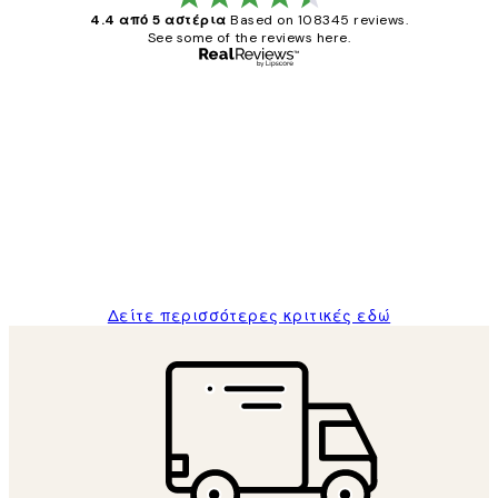
4.4 από 5 αστέρια
Based on 108345 reviews.
See some of the reviews here.
Επαληθευμένος αγοραστής
Κριτικές
Πελατών
The quality of the posters was excellent
and the package was delivered on time.
1 Απρ
ΠΑΝΑΓΙΩΤΗΣ Κ
Δείτε περισσότερες κριτικές εδώ