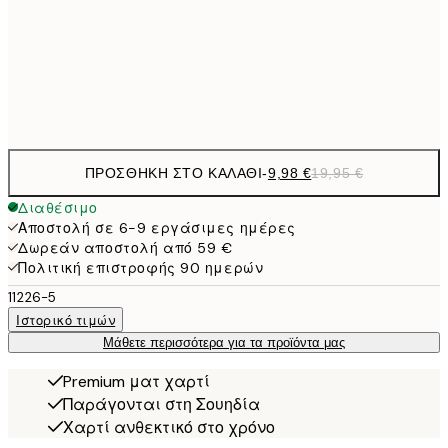
16,2
50x70 cm
32,
Frame
options
ΠΡΟΣΘΉΚΗ ΣΤΟ ΚΑΛΆΘΙ
-
9,98 €
19,95 €
Διαθέσιμο
Αποστολή σε 6-9 εργάσιμες ημέρες
Δωρεάν αποστολή από 59 €
Πολιτική επιστροφής 90 ημερών
11226-5
Ιστορικό τιμών
Μάθετε περισσότερα για τα προϊόντα μας
Premium ματ χαρτί
Παράγονται στη Σουηδία
Χαρτί ανθεκτικό στο χρόνο