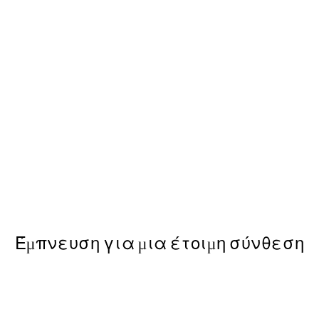
-40%
Πακέτο με poster
Trace of Light Πακέτο με P
Από 15,60 €
26 €
Έμπνευση για μια έτοιμη σύνθεση