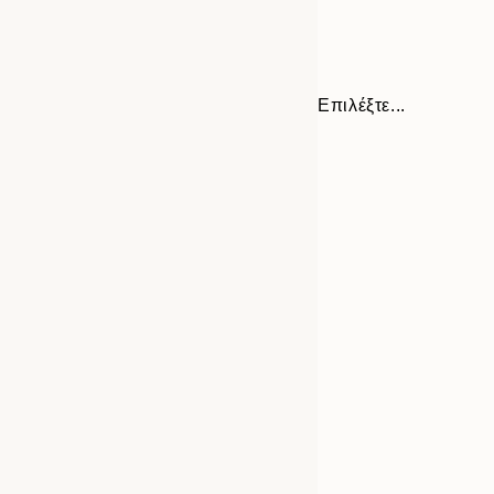
Επιλέξτε...
Frame
21x30 cm
options