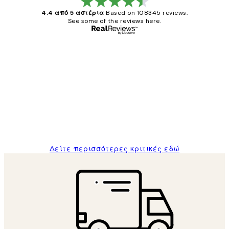
4.4 από 5 αστέρια
Based on 108345 reviews.
See some of the reviews here.
Επαληθευμένος αγοραστής
Κριτικές
Πελατών
The quality of the posters was excellent
and the package was delivered on time.
1 Απρ
ΠΑΝΑΓΙΩΤΗΣ Κ
Δείτε περισσότερες κριτικές εδώ