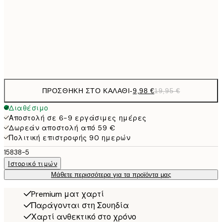
16,2
50x70 cm
32,
Frame
options
ΠΡΟΣΘΉΚΗ ΣΤΟ ΚΑΛΆΘΙ
-
9,98 €
19,95 €
Διαθέσιμο
Αποστολή σε 6-9 εργάσιμες ημέρες
Δωρεάν αποστολή από 59 €
Πολιτική επιστροφής 90 ημερών
15838-5
Ιστορικό τιμών
Μάθετε περισσότερα για τα προϊόντα μας
Premium ματ χαρτί
Παράγονται στη Σουηδία
Χαρτί ανθεκτικό στο χρόνο