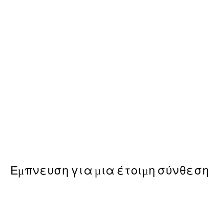
50%*
Gin and Red Amaryllis Poster
Από 3,98 €
7,95 €
Έμπνευση για μια έτοιμη σύνθεση