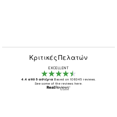
Κριτικές Πελατών
EXCELLENT
4.4 από 5 αστέρια
Based on 108345 reviews.
See some of the reviews here.
Επαληθευμένος αγοραστής
Κριτικές
Πελατών
The quality of the posters was excellent
and the package was delivered on time.