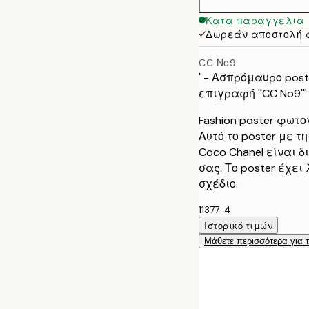
50x70 cm
Κατα παραγγελια
Δωρεάν αποστολή 
CC Νο9
' - Ασπρόμαυρο post
επιγραφή ''CC No9'''
Fashion poster φωτ
Αυτό το poster με 
Coco Chanel είναι δ
σας. Το poster έχει
σχέδιο.
11377-4
Ιστορικό τιμών
Μάθετε περισσότερα για 