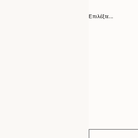
Επιλέξτε...
Frame
21x30 cm
options
30x40 cm