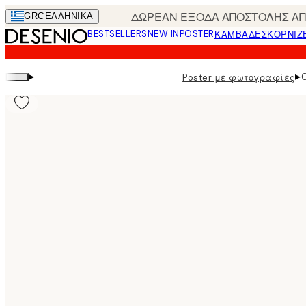
Skip
ΔΩΡΕΑΝ ΕΞΟΔΑ ΑΠΟΣΤΟΛΗΣ ΑΠΟ
GRC
ΕΛΛΗΝΙΚΆ
to
BESTSELLERS
NEW IN
POSTER
ΚΑΜΒΆΔΕΣ
ΚΟΡΝΊΖ
main
content.
▸
▸
Poster με φωτογραφίες