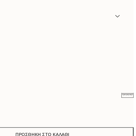
7,50 €
15 €
10,98 €
21,95 €
ΠΡΟΣΘΉΚΗ ΣΤΟ ΚΑΛΆΘΙ