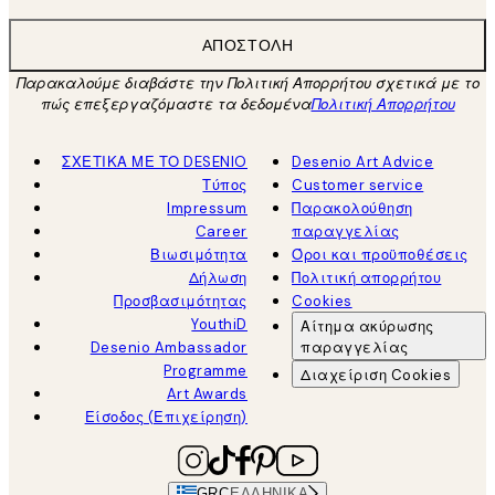
ΑΠΟΣΤΟΛΉ
Παρακαλούμε διαβάστε την Πολιτική Απορρήτου σχετικά με το
πώς επεξεργαζόμαστε τα δεδομένα
Πολιτική Απορρήτου
ΣΧΕΤΙΚΑ ΜΕ ΤΟ DESENIO
Desenio Art Advice
Τύπος
Customer service
Impressum
Παρακολούθηση
Career
παραγγελίας
Βιωσιμότητα
Όροι και προϋποθέσεις
Δήλωση
Πολιτική απορρήτου
Προσβασιμότητας
Cookies
YouthiD
Αίτημα ακύρωσης
Desenio Ambassador
παραγγελίας
Programme
Διαχείριση Cookies
Art Awards
Είσοδος (Επιχείρηση)
GRC
ΕΛΛΗΝΙΚΆ