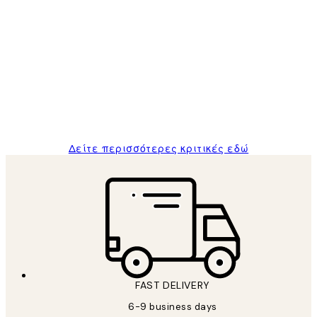
Επαληθευμένος αγοραστής
Κριτικές
Πελατών
The quality of the posters was excellent
and the package was delivered on time.
1 Απρ
ΠΑΝΑΓΙΩΤΗΣ Κ
Δείτε περισσότερες κριτικές εδώ
FAST DELIVERY
6-9 business days