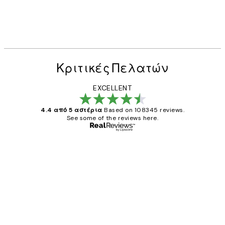
Κριτικές Πελατών
EXCELLENT
4.4 από 5 αστέρια
Based on 108345 reviews.
See some of the reviews here.
Επαληθευμένος αγοραστής
Κριτικές
Πελατών
The quality of the posters was excellent
and the package was delivered on time.
1 Απρ
ΠΑΝΑΓΙΩΤΗΣ Κ