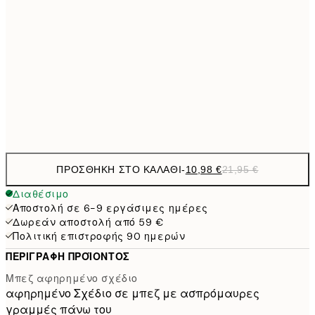
21,
1
50x70 cm
27,2
70x100 cm
54,
Frame
options
ΠΡΟΣΘΉΚΗ ΣΤΟ ΚΑΛΆΘΙ
-
10,98 €
21,95 €
Διαθέσιμο
Αποστολή σε 6-9 εργάσιμες ημέρες
Δωρεάν αποστολή από 59 €
Πολιτική επιστροφής 90 ημερών
ΠΕΡΙΓΡΑΦΉ ΠΡΟΪΌΝΤΟΣ
Μπεζ αφηρημένο σχέδιο
αφηρημένο Σχέδιο σε μπεζ με ασπρόμαυρες
γραμμές πάνω του