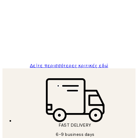
Επαληθευμένος αγοραστής
Κριτικές
Πελατών
The quality of the posters was excellent
and the package was delivered on time.
1 Απρ
ΠΑΝΑΓΙΩΤΗΣ Κ
Δείτε περισσότερες κριτικές εδώ
FAST DELIVERY
6-9 business days