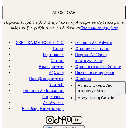
ΑΠΟΣΤΟΛΉ
Παρακαλούμε διαβάστε την Πολιτική Απορρήτου σχετικά με το
πώς επεξεργαζόμαστε τα δεδομένα
Πολιτική Απορρήτου
ΣΧΕΤΙΚΑ ΜΕ ΤΟ DESENIO
Desenio Art Advice
Τύπος
Customer service
Impressum
Παρακολούθηση
Career
παραγγελίας
Βιωσιμότητα
Όροι και προϋποθέσεις
Δήλωση
Πολιτική απορρήτου
Προσβασιμότητας
Cookies
YouthiD
Αίτημα ακύρωσης
Desenio Ambassador
παραγγελίας
Programme
Διαχείριση Cookies
Art Awards
Είσοδος (Επιχείρηση)