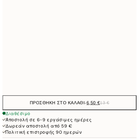
9,
30x40 cm
19,
13,7
40x50 cm
27,
16,2
50x70 cm
32,
24,5
70x100 cm
Frame
options
ΠΡΟΣΘΉΚΗ ΣΤΟ ΚΑΛΆΘΙ
-
6,50 €
13 €
Διαθέσιμο
Αποστολή σε 6-9 εργάσιμες ημέρες
Δωρεάν αποστολή από 59 €
Πολιτική επιστροφής 90 ημερών