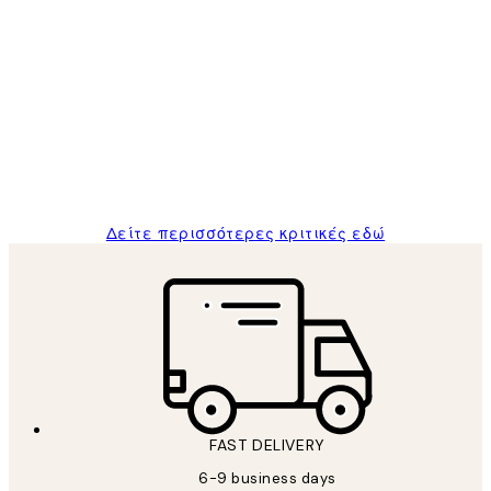
Επαληθευμένος αγοραστής
Κριτικές
Πελατών
The quality of the posters was excellent
and the package was delivered on time.
1 Απρ
ΠΑΝΑΓΙΩΤΗΣ Κ
Δείτε περισσότερες κριτικές εδώ
FAST DELIVERY
6-9 business days