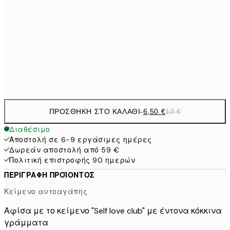
9,
30x40 cm
19,
16,2
50x70 cm
32,
Frame
options
ΠΡΟΣΘΉΚΗ ΣΤΟ ΚΑΛΆΘΙ
-
6,50 €
13 €
Διαθέσιμο
Αποστολή σε 6-9 εργάσιμες ημέρες
Δωρεάν αποστολή από 59 €
Πολιτική επιστροφής 90 ημερών
ΠΕΡΙΓΡΑΦΉ ΠΡΟΪΌΝΤΟΣ
Κείμενο αυτοαγάπης
Αφίσα με το κείμενο "Self love club" με έντονα κόκκινα
γράμματα