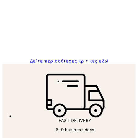
Επαληθευμένος αγοραστής
Κριτικές
Πελατών
The quality of the posters was excellent
and the package was delivered on time.
1 Απρ
ΠΑΝΑΓΙΩΤΗΣ Κ
Δείτε περισσότερες κριτικές εδώ
FAST DELIVERY
6-9 business days