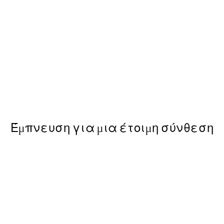
50%*
om Bird Poster
Caffè del Cuore Poster
Από 6,50 €
13 €
Έμπνευση για μια έτοιμη σύνθεση