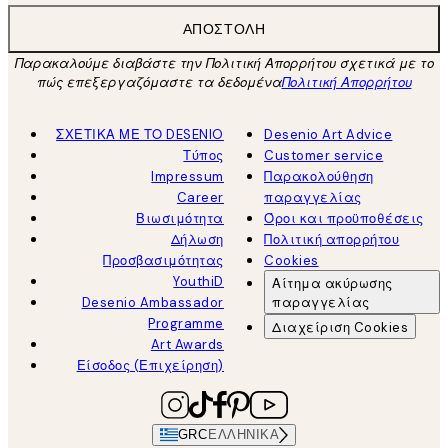
ΑΠΟΣΤΟΛΉ
Παρακαλούμε διαβάστε την Πολιτική Απορρήτου σχετικά με το
πώς επεξεργαζόμαστε τα δεδομένα
Πολιτική Απορρήτου
ΣΧΕΤΙΚΑ ΜΕ ΤΟ DESENIO
Desenio Art Advice
Τύπος
Customer service
Impressum
Παρακολούθηση
Career
παραγγελίας
Βιωσιμότητα
Όροι και προϋποθέσεις
Δήλωση
Πολιτική απορρήτου
Προσβασιμότητας
Cookies
YouthiD
Αίτημα ακύρωσης
Desenio Ambassador
παραγγελίας
Programme
Διαχείριση Cookies
Art Awards
Είσοδος (Επιχείρηση)
GRC
ΕΛΛΗΝΙΚΆ