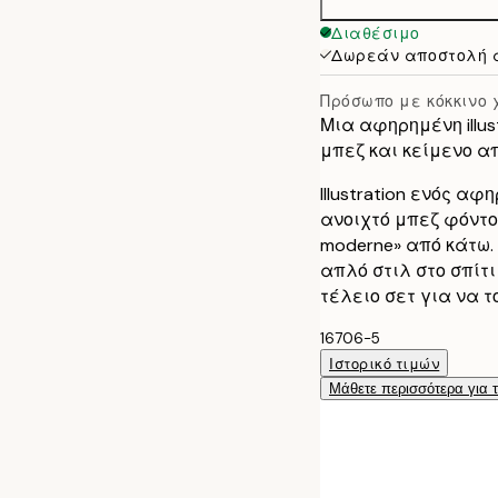
Διαθέσιμο
Δωρεάν αποστολή 
Πρόσωπο με κόκκινο
Μια αφηρημένη illus
μπεζ και κείμενο α
Illustration ενός α
ανοιχτό μπεζ φόντο, 
moderne» από κάτω.
απλό στιλ στο σπίτι 
τέλειο σετ για να τ
16706-5
Ιστορικό τιμών
Μάθετε περισσότερα για 