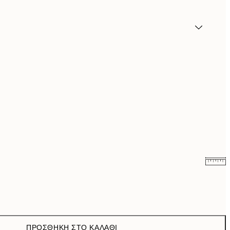
9,98 €
19,95 €
16,23 €
32,45 €
ΠΡΟΣΘΉΚΗ ΣΤΟ ΚΑΛΆΘΙ