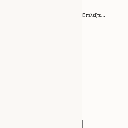
Επιλέξτε...
Frame
30x40 cm
options
50x70 cm