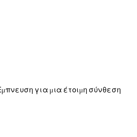
50%*
Fait Avec Amour Poster
Από 5,48 €
10,95 €
Έμπνευση για μια έτοιμη σύνθεση