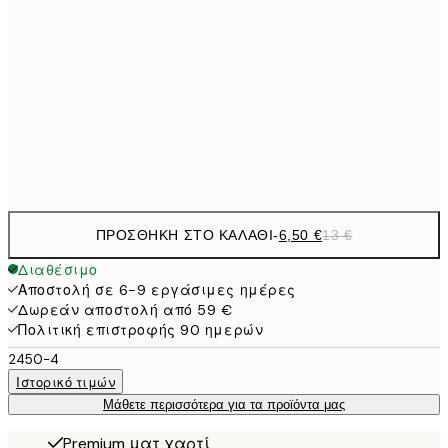
9,
30x40 cm
19,
16,2
50x70 cm
32,
Frame
options
ΠΡΟΣΘΉΚΗ ΣΤΟ ΚΑΛΆΘΙ
-
6,50 €
13 €
Διαθέσιμο
Αποστολή σε 6-9 εργάσιμες ημέρες
Δωρεάν αποστολή από 59 €
Πολιτική επιστροφής 90 ημερών
2450-4
Ιστορικό τιμών
Μάθετε περισσότερα για τα προϊόντα μας
Premium ματ χαρτί