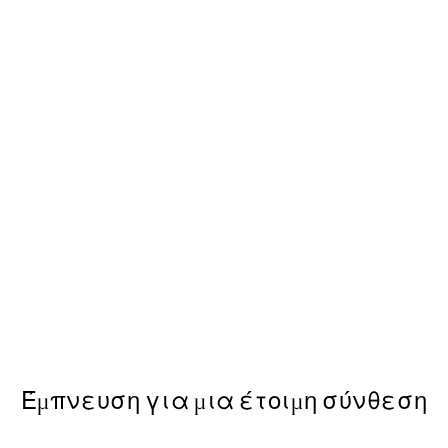
50%*
ue's New Boat Poster
Mademoiselle Margot Poster
Από 3,98 €
7,95 €
Έμπνευση για μια έτοιμη σύνθεση