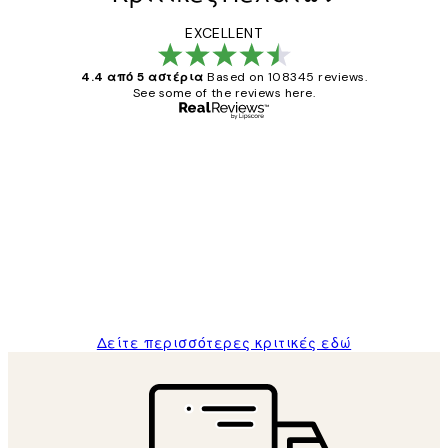
EXCELLENT
4.4 από 5 αστέρια
Based on 108345 reviews.
See some of the reviews here.
Επαληθευμένος αγοραστής
Κριτικές
Πελατών
The quality of the posters was excellent
and the package was delivered on time.
1 Απρ
ΠΑΝΑΓΙΩΤΗΣ Κ
Δείτε περισσότερες κριτικές εδώ