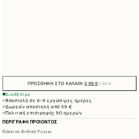
7,
21x30 cm
10,9
30x40 cm
21,
1
50x70 cm
Frame
options
ΠΡΟΣΘΉΚΗ ΣΤΟ ΚΑΛΆΘΙ
-
3,98 €
7,95 €
Διαθέσιμο
Αποστολή σε 6-9 εργάσιμες ημέρες
Δωρεάν αποστολή από 59 €
Πολιτική επιστροφής 90 ημερών
ΠΕΡΙΓΡΑΦΉ ΠΡΟΪΌΝΤΟΣ
Κόκκινο Ανθικό Poster