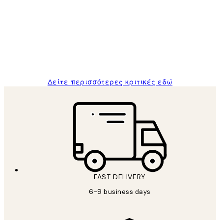
Πελατών
The quality of the posters was excellent
and the package was delivered on time.
1 Απρ
ΠΑΝΑΓΙΩΤΗΣ Κ
Δείτε περισσότερες κριτικές εδώ
FAST DELIVERY
6-9 business days