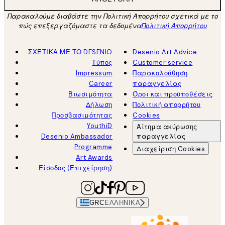
Παρακαλούμε διαβάστε την Πολιτική Απορρήτου σχετικά με το
πώς επεξεργαζόμαστε τα δεδομένα
Πολιτική Απορρήτου
ΣΧΕΤΙΚΑ ΜΕ ΤΟ DESENIO
Desenio Art Advice
Τύπος
Customer service
Impressum
Παρακολούθηση
Career
παραγγελίας
Βιωσιμότητα
Όροι και προϋποθέσεις
Δήλωση
Πολιτική απορρήτου
Προσβασιμότητας
Cookies
YouthiD
Αίτημα ακύρωσης
Desenio Ambassador
παραγγελίας
Programme
Διαχείριση Cookies
Art Awards
Είσοδος (Επιχείρηση)
GRC
ΕΛΛΗΝΙΚΆ