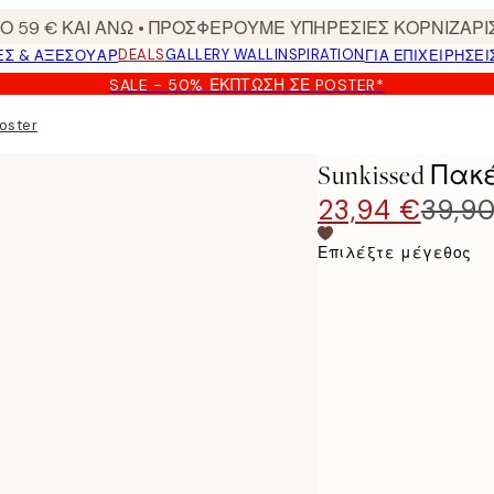
 59 € ΚΑΙ ΑΝΩ • ΠΡΟΣΦΕΡΟΥΜΕ ΥΠΗΡΕΣΙΕΣ ΚΟΡΝΙΖΑΡΙ
DEALS
GALLERY WALL
INSPIRATION
ΕΣ & ΑΞΕΣΟΥΆΡ
ΓΙΑ ΕΠΙΧΕΙΡΗΣΕΙ
SALE - 50% ΈΚΠΤΩΣΗ ΣΕ POSTER*
oster
Sunkissed Πακ
23,94 €
39,9
Επιλέξτε μέγεθος