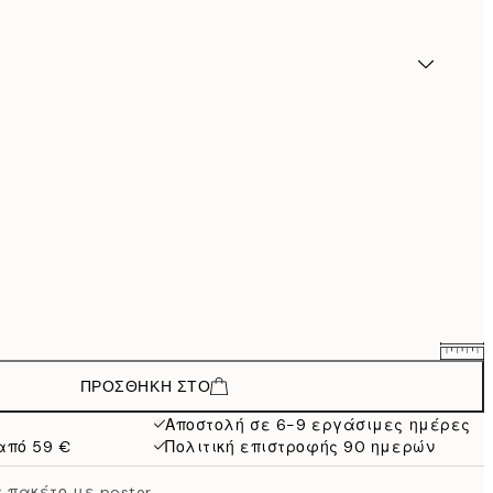
ΠΡΟΣΘΉΚΗ ΣΤΟ
23,94 €
39,90 €
Αποστολή σε 6-9 εργάσιμες ημέρες
από 59 €
Πολιτική επιστροφής 90 ημερών
38,94 €
64,90 €
πακέτο με poster