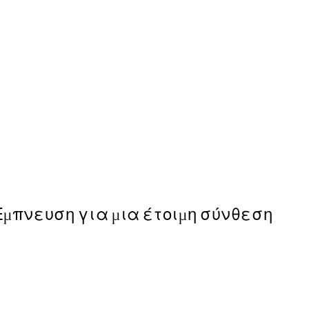
50%*
Abstract Pink Shapes No2 
Από 9,98 €
19,95 €
Έμπνευση για μια έτοιμη σύνθεση