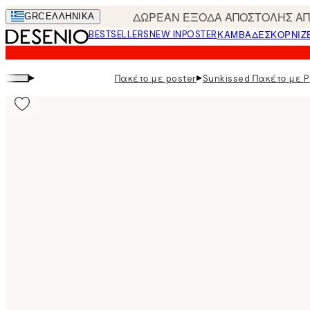
Skip
ΔΩΡΕΑΝ ΕΞΟΔΑ ΑΠΟΣΤΟΛΗΣ ΑΠΟ
GRC
ΕΛΛΗΝΙΚΆ
to
BESTSELLERS
NEW IN
POSTER
ΚΑΜΒΆΔΕΣ
ΚΟΡΝΊΖ
main
content.
▸
▸
Πακέτο με poster
Sunkissed Πακέτο με P