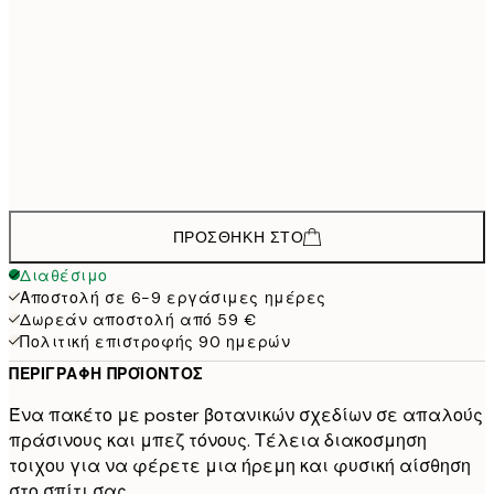
40x50 cm
60,
45,6
50x70 cm
65,3
70x100 cm
108,
142,8
100x150 cm
2
ΠΡΟΣΘΉΚΗ ΣΤΟ
Διαθέσιμο
Αποστολή σε 6-9 εργάσιμες ημέρες
Δωρεάν αποστολή από 59 €
Πολιτική επιστροφής 90 ημερών
ΠΕΡΙΓΡΑΦΉ ΠΡΟΪΌΝΤΟΣ
Ένα πακέτο με poster βοτανικών σχεδίων σε απαλούς
πράσινους και μπεζ τόνους. Τέλεια διακοσμηση
τοιχου για να φέρετε μια ήρεμη και φυσική αίσθηση
στο σπίτι σας.