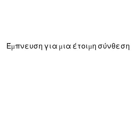
50%*
 No2 Poster
Time for Wine Poster
Από 7,50 €
15 €
Έμπνευση για μια έτοιμη σύνθεση