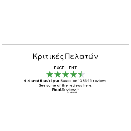
Κριτικές Πελατών
EXCELLENT
4.4 από 5 αστέρια
Based on 108345 reviews.
See some of the reviews here.
Επαληθευμένος αγοραστής
Κριτικές
Πελατών
The quality of the posters was excellent
and the package was delivered on time.