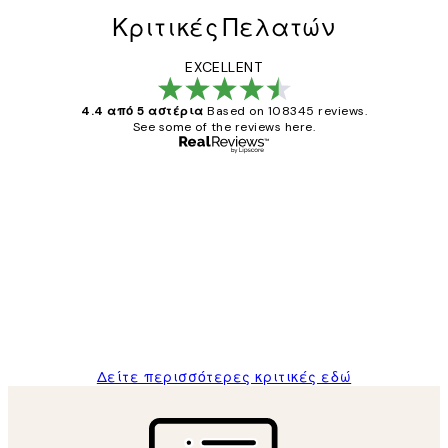
Κριτικές Πελατών
EXCELLENT
4.4 από 5 αστέρια
Based on 108345 reviews.
See some of the reviews here.
Επαληθευμένος αγοραστής
Κριτικές
Πελατών
The quality of the posters was excellent
and the package was delivered on time.
1 Απρ
ΠΑΝΑΓΙΩΤΗΣ Κ
Δείτε περισσότερες κριτικές εδώ