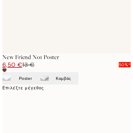
images
New Friend No1 Poster
6,50 €
13 €
50%*
Poster
Καμβάς
Επιλέξτε μέγεθος