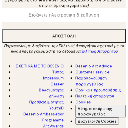
Εγγραφείτε στο newsletter μας και κερδίστε 15% στα poster
στην επόμενη αγορά σας!
*
Ηλεκτρονική Διεύθυνση
ΑΠΟΣΤΟΛΉ
Παρακαλούμε διαβάστε την Πολιτική Απορρήτου σχετικά με το
πώς επεξεργαζόμαστε τα δεδομένα
Πολιτική Απορρήτου
ΣΧΕΤΙΚΑ ΜΕ ΤΟ DESENIO
Desenio Art Advice
Τύπος
Customer service
Impressum
Παρακολούθηση
Career
παραγγελίας
Βιωσιμότητα
Όροι και προϋποθέσεις
Δήλωση
Πολιτική απορρήτου
Προσβασιμότητας
Cookies
YouthiD
Αίτημα ακύρωσης
Desenio Ambassador
παραγγελίας
Programme
Διαχείριση Cookies
Art Awards