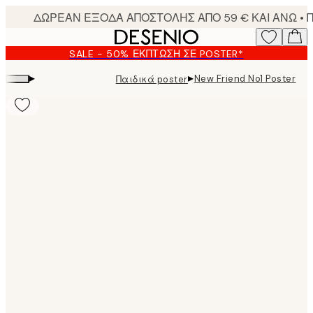
Skip
to
main
SALE - 50% ΈΚΠΤΩΣΗ ΣΕ POSTER*
content.
▸
▸
New Friend No1 Poster
Παιδικά poster
Product