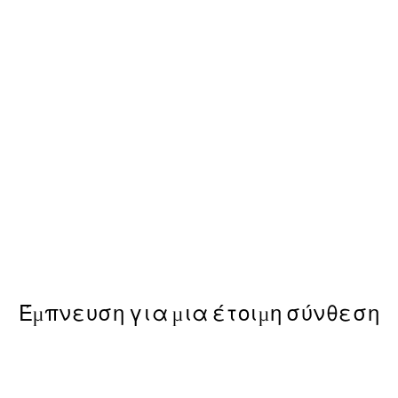
50%*
Cotton Candy Cockatoo Post
Από 6,50 €
13 €
Έμπνευση για μια έτοιμη σύνθεση