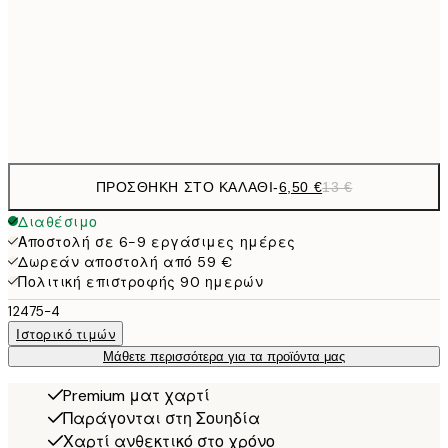
9,
30x40 cm
19,
Frame
options
ΠΡΟΣΘΉΚΗ ΣΤΟ ΚΑΛΆΘΙ
-
6,50 €
13 €
Διαθέσιμο
Αποστολή σε 6-9 εργάσιμες ημέρες
Δωρεάν αποστολή από 59 €
Πολιτική επιστροφής 90 ημερών
12475-4
Ιστορικό τιμών
Μάθετε περισσότερα για τα προϊόντα μας
Premium ματ χαρτί
Παράγονται στη Σουηδία
Χαρτί ανθεκτικό στο χρόνο