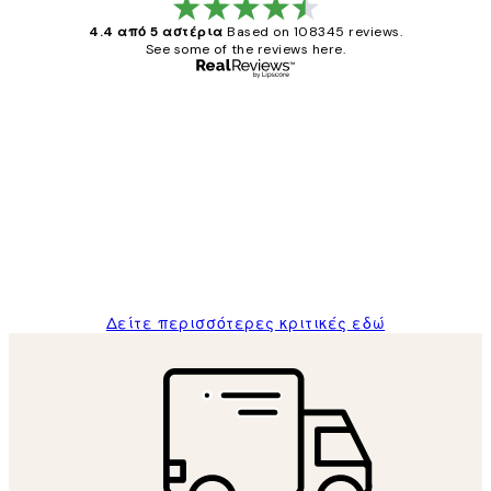
4.4 από 5 αστέρια
Based on 108345 reviews.
See some of the reviews here.
Επαληθευμένος αγοραστής
Κριτικές
Πελατών
The quality of the posters was excellent
and the package was delivered on time.
1 Απρ
ΠΑΝΑΓΙΩΤΗΣ Κ
Δείτε περισσότερες κριτικές εδώ