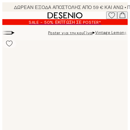
Skip
to
main
SALE - 50% ΈΚΠΤΩΣΗ ΣΕ POSTER*
content.
▸
▸
Vintage Lemons P
Poster για την κουζίνα
Product