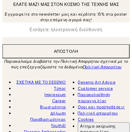
ΕΛΑΤΕ ΜΑΖΙ ΜΑΣ ΣΤΟΝ ΚΟΣΜΟ ΤΗΣ ΤΕΧΝΗΣ ΜΑΣ
Εγγραφείτε στο newsletter μας και κερδίστε 15% στα poster
στην επόμενη αγορά σας!
*
Ηλεκτρονική Διεύθυνση
ΑΠΟΣΤΟΛΉ
Παρακαλούμε διαβάστε την Πολιτική Απορρήτου σχετικά με το
πώς επεξεργαζόμαστε τα δεδομένα
Πολιτική Απορρήτου
ΣΧΕΤΙΚΑ ΜΕ ΤΟ DESENIO
Desenio Art Advice
Τύπος
Customer service
Impressum
Παρακολούθηση
Career
παραγγελίας
Βιωσιμότητα
Όροι και προϋποθέσεις
Δήλωση
Πολιτική απορρήτου
Προσβασιμότητας
Cookies
YouthiD
Αίτημα ακύρωσης
Desenio Ambassador
παραγγελίας