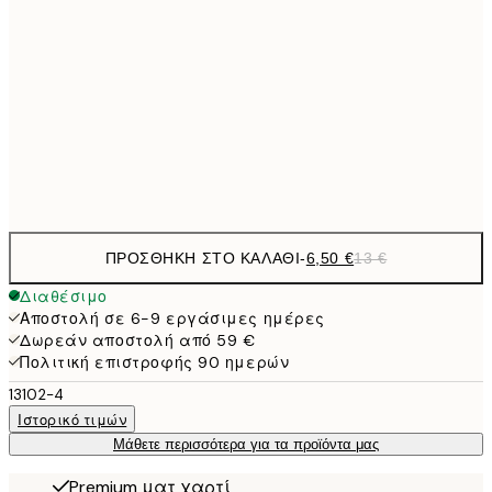
9,
30x40 cm
19,
16,2
50x70 cm
32,
Frame
options
ΠΡΟΣΘΉΚΗ ΣΤΟ ΚΑΛΆΘΙ
-
6,50 €
13 €
Διαθέσιμο
Αποστολή σε 6-9 εργάσιμες ημέρες
Δωρεάν αποστολή από 59 €
Πολιτική επιστροφής 90 ημερών
13102-4
Ιστορικό τιμών
Μάθετε περισσότερα για τα προϊόντα μας
Premium ματ χαρτί