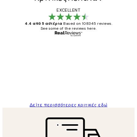
EXCELLENT
4.4 από 5 αστέρια
Based on 108345 reviews.
See some of the reviews here.
Επαληθευμένος αγοραστής
Κριτικές
Πελατών
The quality of the posters was excellent
and the package was delivered on time.
1 Απρ
ΠΑΝΑΓΙΩΤΗΣ Κ
Δείτε περισσότερες κριτικές εδώ