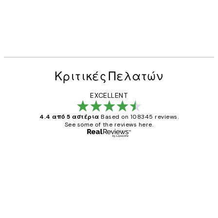
Κριτικές Πελατών
EXCELLENT
4.4 από 5 αστέρια
Based on 108345 reviews.
See some of the reviews here.
Επαληθευμένος αγοραστής
Κριτικές
Πελατών
The quality of the posters was excellent
and the package was delivered on time.
1 Απρ