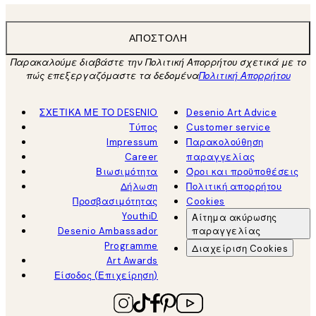
ΑΠΟΣΤΟΛΉ
Παρακαλούμε διαβάστε την Πολιτική Απορρήτου σχετικά με το
πώς επεξεργαζόμαστε τα δεδομένα
Πολιτική Απορρήτου
ΣΧΕΤΙΚΑ ΜΕ ΤΟ DESENIO
Desenio Art Advice
Τύπος
Customer service
Impressum
Παρακολούθηση
Career
παραγγελίας
Βιωσιμότητα
Όροι και προϋποθέσεις
Δήλωση
Πολιτική απορρήτου
Προσβασιμότητας
Cookies
YouthiD
Αίτημα ακύρωσης
Desenio Ambassador
παραγγελίας
Programme
Διαχείριση Cookies
Art Awards
Είσοδος (Επιχείρηση)