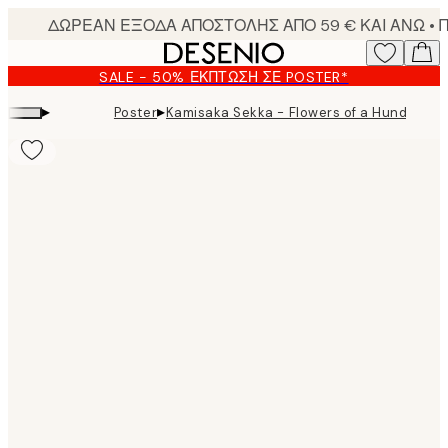
Skip
to
main
SALE - 50% ΈΚΠΤΩΣΗ ΣΕ POSTER*
content.
▸
▸
Poster
Kamisaka Sekka - Flowers of a Hundred W
Product
images