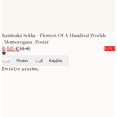
Kamisaka Sekka - Flowers Of A Hundred Worlds
(Momoyogusa) Poster
6,50 €
13 €
50%*
Poster
Καμβάς
Επιλέξτε μέγεθος