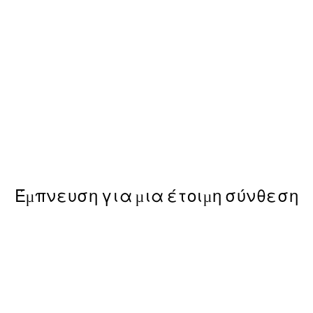
NEW IN
End of Bloom Poster
Από 13 €
Έμπνευση για μια έτοιμη σύνθεση