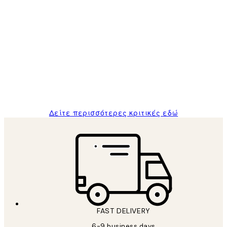
Επαληθευμένος αγοραστής
Κριτικές
Πελατών
The quality of the posters was excellent
and the package was delivered on time.
1 Απρ
ΠΑΝΑΓΙΩΤΗΣ Κ
Δείτε περισσότερες κριτικές εδώ
FAST DELIVERY
6-9 business days