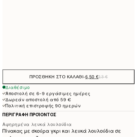
30x40 cm
19,
16,2
50x70 cm
32,
24,5
70x100 cm
Frame
options
ΠΡΟΣΘΉΚΗ ΣΤΟ ΚΑΛΆΘΙ
-
6,50 €
13 €
Διαθέσιμο
Αποστολή σε 6-9 εργάσιμες ημέρες
Δωρεάν αποστολή από 59 €
Πολιτική επιστροφής 90 ημερών
ΠΕΡΙΓΡΑΦΉ ΠΡΟΪΌΝΤΟΣ
Αφηρημένα λευκά λουλούδια
Πίνακας με σκούρα γκρι και λευκά λουλούδια σε