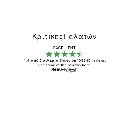
Κριτικές Πελατών
EXCELLENT
4.4 από 5 αστέρια
Based on 108345 reviews.
See some of the reviews here.
Επαληθευμένος αγοραστής
Κριτικές
Πελατών
The quality of the posters was excellent
and the package was delivered on time.
1 Απρ
ΠΑΝΑΓΙΩΤΗΣ Κ