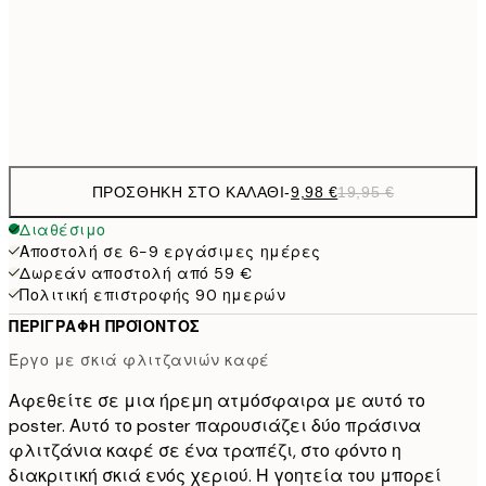
16,2
50x70 cm
32,
Frame
options
ΠΡΟΣΘΉΚΗ ΣΤΟ ΚΑΛΆΘΙ
-
9,98 €
19,95 €
Διαθέσιμο
Αποστολή σε 6-9 εργάσιμες ημέρες
Δωρεάν αποστολή από 59 €
Πολιτική επιστροφής 90 ημερών
ΠΕΡΙΓΡΑΦΉ ΠΡΟΪΌΝΤΟΣ
Έργο με σκιά φλιτζανιών καφέ
Αφεθείτε σε μια ήρεμη ατμόσφαιρα με αυτό το
poster. Αυτό το poster παρουσιάζει δύο πράσινα
φλιτζάνια καφέ σε ένα τραπέζι, στο φόντο η
διακριτική σκιά ενός χεριού. Η γοητεία του μπορεί