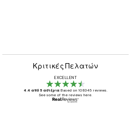
Κριτικές Πελατών
EXCELLENT
4.4 από 5 αστέρια
Based on 108345 reviews.
See some of the reviews here.
Επαληθευμένος αγοραστής
Κριτικές
Πελατών
The quality of the posters was excellent