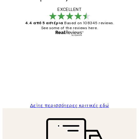
EXCELLENT
4.4 από 5 αστέρια
Based on 108345 reviews.
See some of the reviews here.
Επαληθευμένος αγοραστής
Κριτικές
Πελατών
The quality of the posters was excellent
and the package was delivered on time.
1 Απρ
ΠΑΝΑΓΙΩΤΗΣ Κ
Δείτε περισσότερες κριτικές εδώ