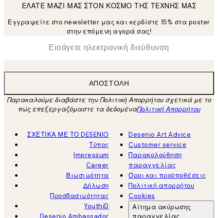
ΕΛΑΤΕ ΜΑΖΙ ΜΑΣ ΣΤΟΝ ΚΟΣΜΟ ΤΗΣ ΤΕΧΝΗΣ ΜΑΣ
Εγγραφείτε στο newsletter μας και κερδίστε 15% στα poster
στην επόμενη αγορά σας!
*
Ηλεκτρονική Διεύθυνση
ΑΠΟΣΤΟΛΉ
Παρακαλούμε διαβάστε την Πολιτική Απορρήτου σχετικά με το
πώς επεξεργαζόμαστε τα δεδομένα
Πολιτική Απορρήτου
ΣΧΕΤΙΚΑ ΜΕ ΤΟ DESENIO
Desenio Art Advice
Τύπος
Customer service
Impressum
Παρακολούθηση
Career
παραγγελίας
Βιωσιμότητα
Όροι και προϋποθέσεις
Δήλωση
Πολιτική απορρήτου
Προσβασιμότητας
Cookies
YouthiD
Αίτημα ακύρωσης
Desenio Ambassador
παραγγελίας