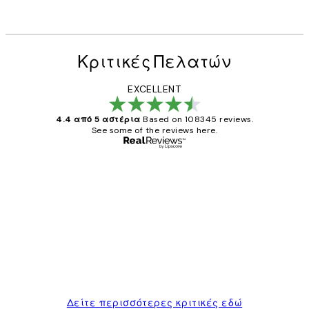
Κριτικές Πελατών
EXCELLENT
4.4 από 5 αστέρια
Based on 108345 reviews.
See some of the reviews here.
Επαληθευμένος αγοραστής
Κριτικές
Πελατών
The quality of the posters was excellent
and the package was delivered on time.
1 Απρ
ΠΑΝΑΓΙΩΤΗΣ Κ
Δείτε περισσότερες κριτικές εδώ