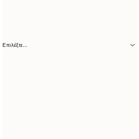
Επιλέξτε...
6,