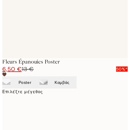
images
Fleurs Épanouies Poster
6,50 €
13 €
50%*
Poster
Καμβάς
Επιλέξτε μέγεθος