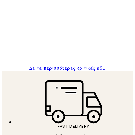
Επαληθευμένος αγοραστής
Κριτικές
Πελατών
The quality of the posters was excellent
and the package was delivered on time.
1 Απρ
ΠΑΝΑΓΙΩΤΗΣ Κ
Δείτε περισσότερες κριτικές εδώ
FAST DELIVERY