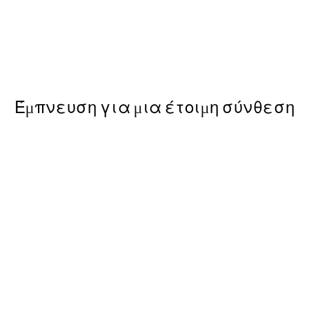
50%*
Van Gogh - Roses Poster
Από 6,50 €
13 €
Έμπνευση για μια έτοιμη σύνθεση