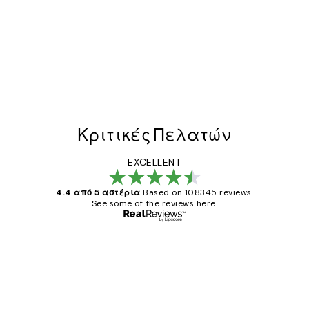
Κριτικές Πελατών
EXCELLENT
4.4 από 5 αστέρια
Based on 108345 reviews.
See some of the reviews here.
Επαληθευμένος αγοραστής
Κριτικές
Πελατών
The quality of the posters was excellent
and the package was delivered on time.