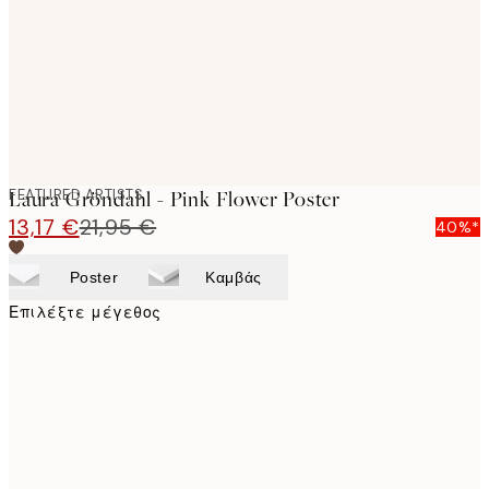
images
FEATURED ARTISTS
Laura Gröndahl - Pink Flower Poster
13,17 €
21,95 €
40%*
Poster
Καμβάς
Επιλέξτε μέγεθος