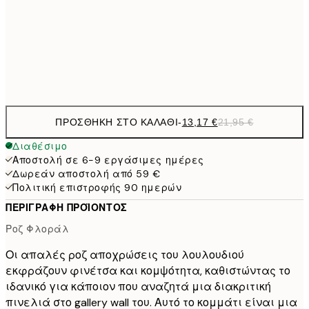
22,8
50x70 cm
Frame
options
ΠΡΟΣΘΉΚΗ ΣΤΟ ΚΑΛΆΘΙ
-
13,17 €
21,95 €
Διαθέσιμο
Αποστολή σε 6-9 εργάσιμες ημέρες
Δωρεάν αποστολή από 59 €
Πολιτική επιστροφής 90 ημερών
ΠΕΡΙΓΡΑΦΉ ΠΡΟΪΌΝΤΟΣ
Ροζ Φλοράλ
Οι απαλές ροζ αποχρώσεις του λουλουδιού
εκφράζουν φινέτσα και κομψότητα, καθιστώντας το
ιδανικό για κάποιον που αναζητά μια διακριτική
πινελιά στο gallery wall του. Αυτό το κομμάτι είναι μια