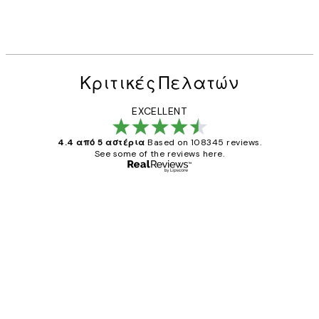
Κριτικές Πελατών
EXCELLENT
4.4 από 5 αστέρια
Based on 108345 reviews.
See some of the reviews here.
Επαληθευμένος αγοραστής
Κριτικές
Πελατών
The quality of the posters was excellent
and the package was delivered on time.
1 Απρ
ΠΑΝΑΓΙΩΤΗΣ Κ