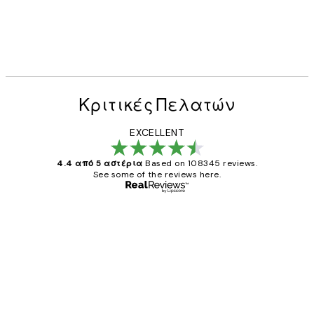
Κριτικές Πελατών
EXCELLENT
4.4 από 5 αστέρια
Based on 108345 reviews.
See some of the reviews here.
Επαληθευμένος αγοραστής
Κριτικές
Πελατών
The quality of the posters was excellent
and the package was delivered on time.
1 Απρ
ΠΑΝΑΓΙΩΤΗΣ Κ