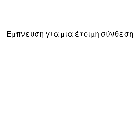
wberry Family Poster
Elsa Beskow - The Sun Egg P
Από 6,50 €
13 €
Έμπνευση για μια έτοιμη σύνθεση