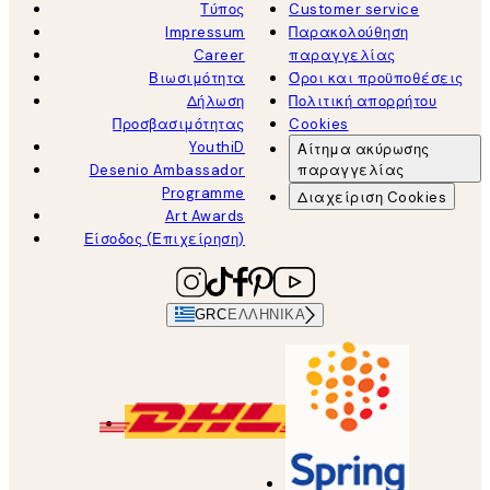
Τύπος
Customer service
Impressum
Παρακολούθηση
Career
παραγγελίας
Βιωσιμότητα
Όροι και προϋποθέσεις
Δήλωση
Πολιτική απορρήτου
Προσβασιμότητας
Cookies
YouthiD
Αίτημα ακύρωσης
Desenio Ambassador
παραγγελίας
Programme
Διαχείριση Cookies
Art Awards
Είσοδος (Επιχείρηση)
GRC
ΕΛΛΗΝΙΚΆ