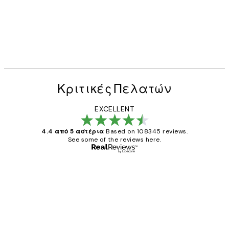
Κριτικές Πελατών
EXCELLENT
4.4 από 5 αστέρια
Based on 108345 reviews.
See some of the reviews here.
Επαληθευμένος αγοραστής
Κριτικές
Πελατών
The quality of the posters was excellent
and the package was delivered on time.