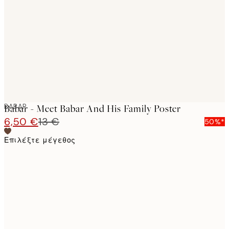
images
BABAR
Babar - Meet Babar And His Family Poster
6,50 €
13 €
50%*
Επιλέξτε μέγεθος