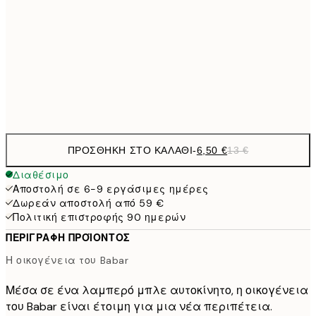
9,
30x40 cm
19,
16,2
50x70 cm
32,
Frame
options
ΠΡΟΣΘΉΚΗ ΣΤΟ ΚΑΛΆΘΙ
-
6,50 €
13 €
Διαθέσιμο
Αποστολή σε 6-9 εργάσιμες ημέρες
Δωρεάν αποστολή από 59 €
Πολιτική επιστροφής 90 ημερών
ΠΕΡΙΓΡΑΦΉ ΠΡΟΪΌΝΤΟΣ
Η οικογένεια του Babar
Μέσα σε ένα λαμπερό μπλε αυτοκίνητο, η οικογένεια
του Babar είναι έτοιμη για μια νέα περιπέτεια.