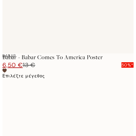
BABAR
Babar - Babar Comes To America Poster
6,50 €
13 €
50%*
Επιλέξτε μέγεθος