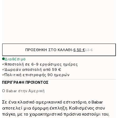
16,2
50x70 cm
32,
Frame
options
ΠΡΟΣΘΉΚΗ ΣΤΟ ΚΑΛΆΘΙ
-
6,50 €
13 €
Διαθέσιμο
Αποστολή σε 6-9 εργάσιμες ημέρες
Δωρεάν αποστολή από 59 €
Πολιτική επιστροφής 90 ημερών
ΠΕΡΙΓΡΑΦΉ ΠΡΟΪΌΝΤΟΣ
Ο Babar στην Αμερική
Σε ένα κλασικό αμερικανικό εστιατόριο, ο Babar
αποτελεί μια όμορφη έκπληξη. Καθισμένος στον
πάγκο, με το χαρακτηριστικό πράσινο κοστούμι του,