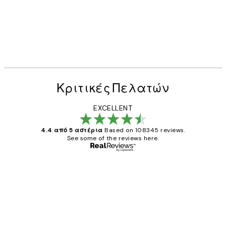
Κριτικές Πελατών
EXCELLENT
4.4 από 5 αστέρια
Based on 108345 reviews.
See some of the reviews here.
Επαληθευμένος αγοραστής
Κριτικές
Πελατών
The quality of the posters was excellent
and the package was delivered on time.