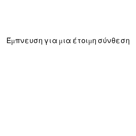
re My Sunshine Poster
Riviera Parasols Poster
Από 9,98 €
19,95 €
Έμπνευση για μια έτοιμη σύνθεση