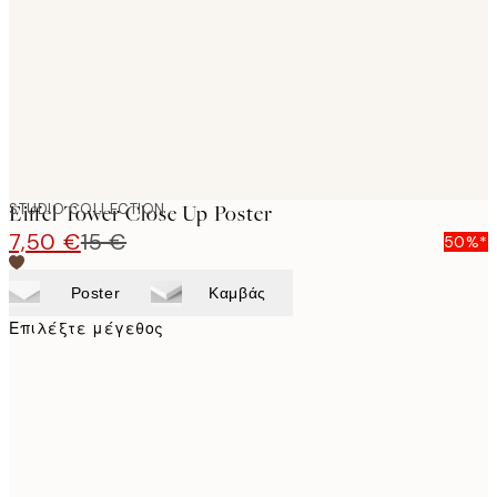
images
STUDIO COLLECTION
Eiffel Tower Close Up Poster
7,50 €
15 €
50%*
Poster
Καμβάς
Επιλέξτε μέγεθος