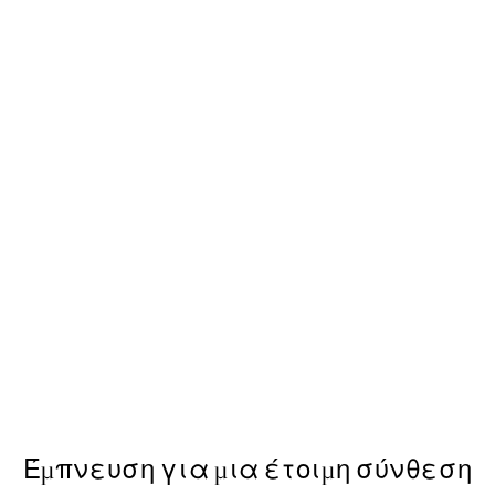
50%*
B&W Legs Poster
Από 9,98 €
19,95 €
Έμπνευση για μια έτοιμη σύνθεση