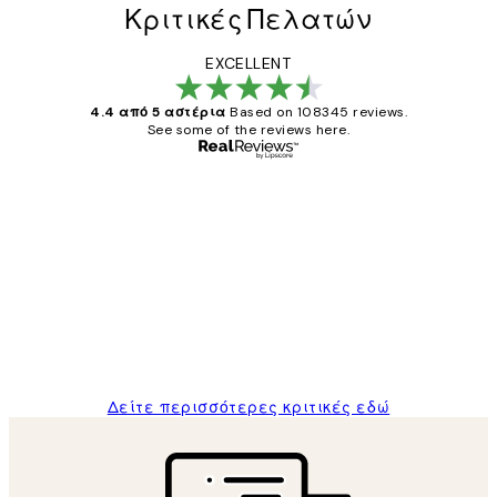
Κριτικές Πελατών
EXCELLENT
4.4 από 5 αστέρια
Based on 108345 reviews.
See some of the reviews here.
Επαληθευμένος αγοραστής
Κριτικές
Πελατών
The quality of the posters was excellent
and the package was delivered on time.
1 Απρ
ΠΑΝΑΓΙΩΤΗΣ Κ
Δείτε περισσότερες κριτικές εδώ