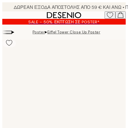
Skip
to
main
SALE - 50% ΈΚΠΤΩΣΗ ΣΕ POSTER*
content.
▸
▸
Poster
Eiffel Tower Close Up Poster
Product