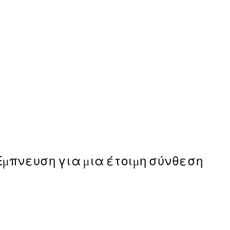
50%*
Sheer Florals Poster
Από 9,98 €
19,95 €
Έμπνευση για μια έτοιμη σύνθεση