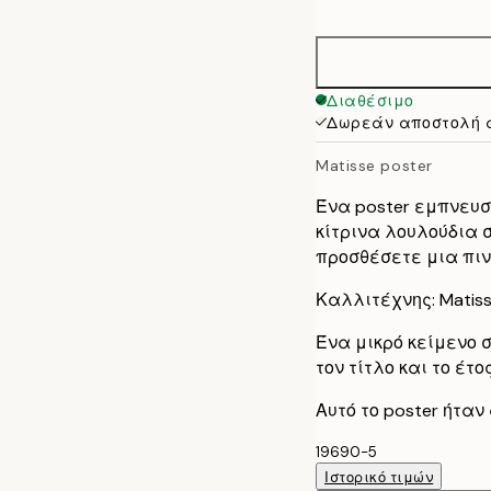
options
50x70 cm
Διαθέσιμο
Δωρεάν αποστολή 
Matisse poster
Ένα poster εμπνευσμ
κίτρινα λουλούδια σ
προσθέσετε μια πιν
Καλλιτέχνης: Matis
Ένα μικρό κείμενο 
τον τίτλο και το έτος
Αυτό το poster ήτα
19690-5
Ιστορικό τιμών