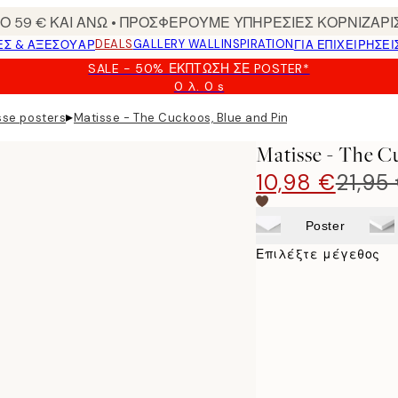
 59 € ΚΑΙ ΑΝΩ • ΠΡΟΣΦΕΡΟΥΜΕ ΥΠΗΡΕΣΙΕΣ ΚΟΡΝΙΖΑΡΙ
DEALS
GALLERY WALL
INSPIRATION
ΕΣ & ΑΞΕΣΟΥΆΡ
ΓΙΑ ΕΠΙΧΕΙΡΗΣΕΙ
SALE - 50% ΈΚΠΤΩΣΗ ΣΕ POSTER*
0 λ.
0 s
Ισχύει
μέχρι:
▸
sse posters
Matisse - The Cuckoos, Blue and Pink Carpet Poster
2026-
08-
Matisse - The C
09
10,98 €
21,95
Poster
Επιλέξτε μέγεθος