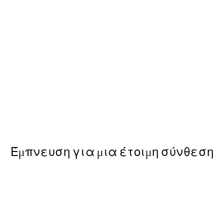
50%*
Kamisaka Sekka - A Thousand
ε Poster
Από 9,98 €
19,95 €
Έμπνευση για μια έτοιμη σύνθεση