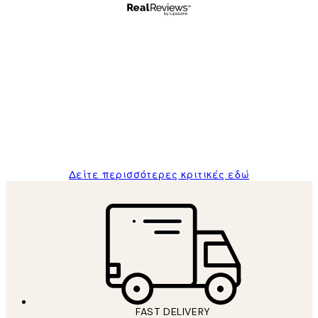
Επαληθευμένος αγοραστής
Κριτικές
Πελατών
The quality of the posters was excellent
and the package was delivered on time.
1 Απρ
ΠΑΝΑΓΙΩΤΗΣ Κ
Δείτε περισσότερες κριτικές εδώ
FAST DELIVERY