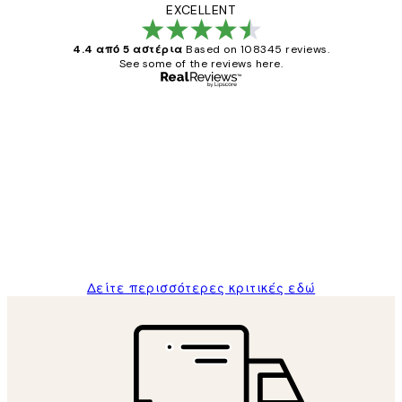
EXCELLENT
4.4 από 5 αστέρια
Based on 108345 reviews.
See some of the reviews here.
Επαληθευμένος αγοραστής
Κριτικές
Πελατών
The quality of the posters was excellent
and the package was delivered on time.
1 Απρ
ΠΑΝΑΓΙΩΤΗΣ Κ
Δείτε περισσότερες κριτικές εδώ