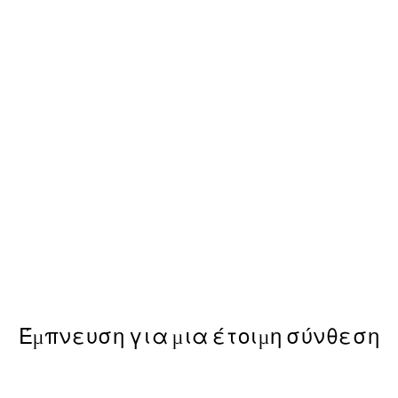
50%*
Coco, Poster
Από 6,50 €
13 €
Έμπνευση για μια έτοιμη σύνθεση